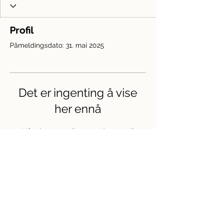
Profil
Påmeldingsdato: 31. mai 2025
Det er ingenting å vise
her ennå
Når dette medlemmet legger til
informasjon om seg selv, vil du se det
her.
Norsk Formular Industri AS,
Ryghgata 4A, 3050 Mjøndalen •